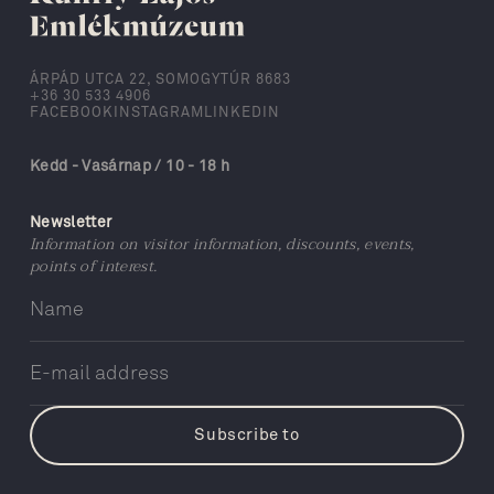
ÁRPÁD UTCA 22, SOMOGYTÚR 8683
+36 30 533 4906
FACEBOOK
INSTAGRAM
LINKEDIN
Kedd - Vasárnap / 10 - 18 h
Newsletter
Information on visitor information, discounts, events,
points of interest.