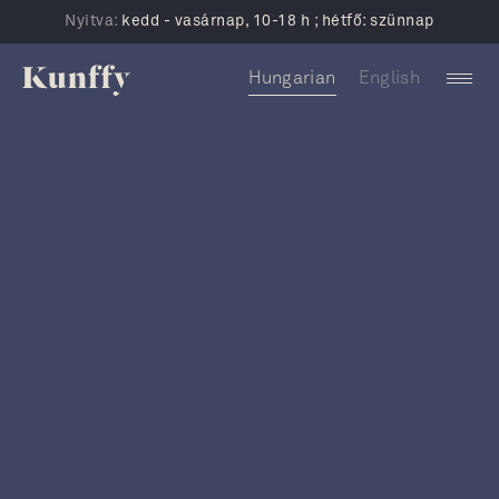
Nyitva:
kedd - vasárnap, 10-18 h ; hétfő: szünnap
Hungarian
English
Events